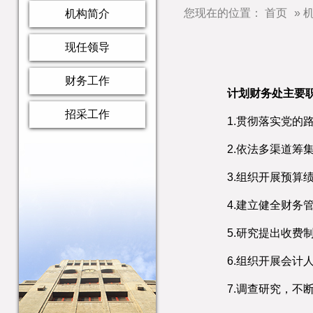
您现在的位置：
首页
»
机构简介
现任领导
财务工作
计划财务处主要
综合科
招采工作
1.贯彻落实党
财务科
综合服务科
2.依法多渠道
项目资金科
工程采购科
3.组织开展预
会计科
货物与服务采购科
4.建立健全财
薪金科
采购合同管理科
5.研究提出收
信息技术科
6.组织开展会
内控办
7.调查研究，不
会计室