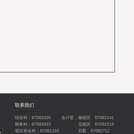
联系我们
综合科：87082930
会计室：南校区 87082141
财务科：87082933
北校区 87092218
项目资金科：87081165
后勤 87082712