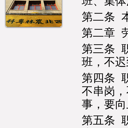
班、集体
第二条 
第二章 
第三条 
班，不迟
第四条 
不串岗，
事，要向
第五条 